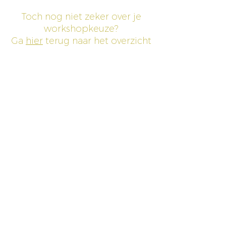
Toch nog niet zeker over je
workshopkeuze?
Ga
hier
terug naar het overzicht
Schrijf je in voor onze
Inspirerende mails
voor atelier nieuws