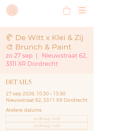
🥐 De Witt x Klei & Zij
🎨 Brunch & Paint
zo 27 sep
  |  
Nieuwstraat 62,
3311 XR Dordrecht
DETAILS
27 sep 2026, 10:30 – 13:30
Nieuwstraat 62, 3311 XR Dordrecht
Andere datums
za 08 aug, 12:00
zo 09 aug, 14:30