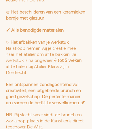
keuken van De Witt.
🎨 
Het beschilderen van een keramieken 
bordje met glazuur
🖌 
Alle benodigde materialen
✨ 
Het afbakken van je werkstuk
Na afloop nemen wij je creatie mee 
naar het atelier om af te bakken. Je 
werkstuk is na ongeveer 
4 tot 5 weken
af te halen bij Atelier Klei & Zij in 
Dordrecht.
Een ontspannen zondagochtend vol 
creativiteit, een uitgebreide brunch en 
goed gezelschap. De perfecte manier 
om samen de herfst te verwelkomen. 🍂
NB. 
Bij slecht weer vindt de brunch en 
workshop plaats in de 
Kunstkerk
, direct 
tegenover De Witt.