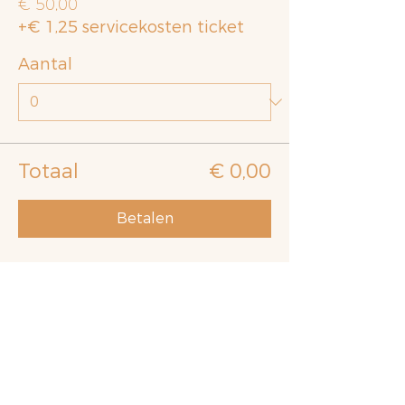
€ 50,00
+€ 1,25 servicekosten ticket
Aantal
Totaal
€ 0,00
Betalen
Toch nog niet zeker over je
workshopkeuze?
Ga
hier
terug naar het overzicht