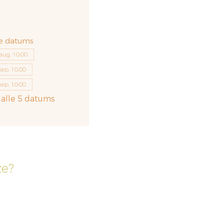
e datums
aug, 10:00
sep, 10:00
sep, 10:00
 alle 5 datums
ze?