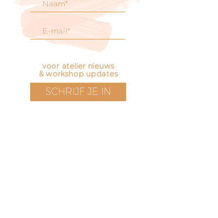
voor atelier nieuws
& workshop updates
SCHRIJF JE IN
Bezoek onze boetiek
​!
Openingstijden
Vrijdag t/m zondag
12 - 17 uur
Voorstraat 171