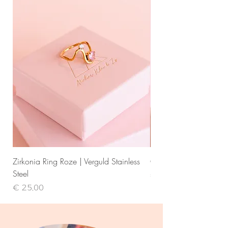
Zirkonia Ring Roze | Verguld Stainless
Gevlochten Zoetwater
Steel
Prijs
€ 25,00
Prijs
€ 25,00