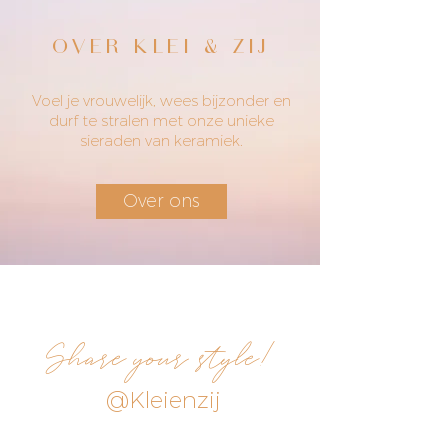
OVER KLEI & ZIJ
Voel je vrouwelijk, wees bijzonder en
durf te stralen met onze unieke
sieraden van keramiek.
Over ons
Share your style!
@Kleienzij