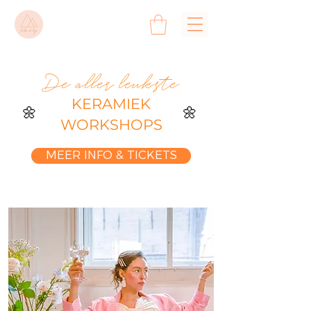
De aller leukste
KERAMIEK
🌼
🌼
WORKSHOPS
MEER INFO & TICKETS