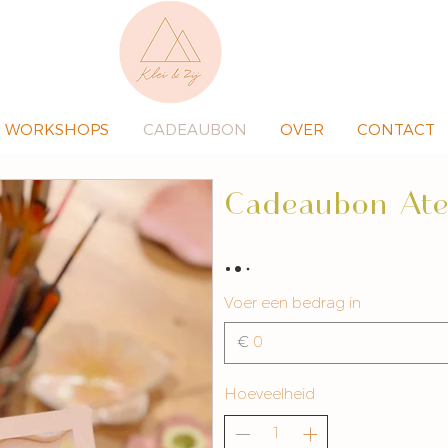
WORKSHOPS
CADEAUBON
OVER
CONTACT
Cadeaubon Atel
Voer een bedrag in
€
Hoeveelheid