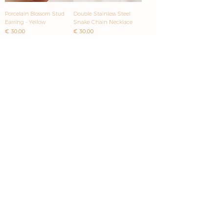
Porcelain Blossom Stud
Double Stainless Steel
Earring - Yellow
Snake Chain Necklace
Prijs
Prijs
€ 30,00
€ 30,00
1
/
11
Schrijf je in voor onze
Inspirerende mails