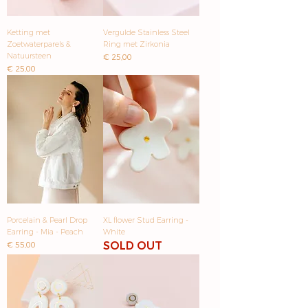
Ketting met
Vergulde Stainless Steel
Zoetwaterparels &
Ring met Zirkonia
Natuursteen
Prijs
€ 25,00
Prijs
€ 25,00
Porcelain & Pearl Drop
XL flower Stud Earring -
Earring - Mia - Peach
White
SOLD OUT
Prijs
€ 55,00