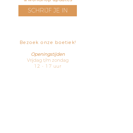
SCHRIJF JE IN
Bezoek onze boetiek
​!
Openingstijden
Vrijdag t/m zondag
12 - 17 uur
Voorstraat 171
3311 EN Dordrecht
The Netherlands
HOME
TERMS