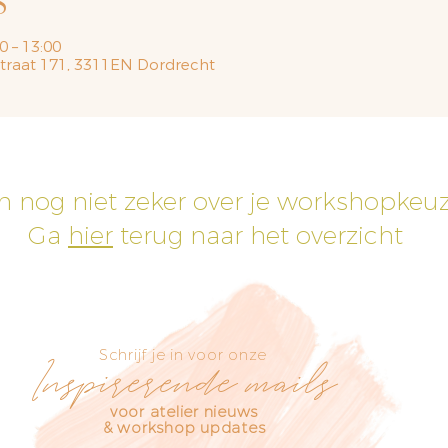
S
0 – 13:00
straat 171, 3311EN Dordrecht
h nog niet zeker over je workshopkeu
Ga
hier
terug naar het overzicht
Schrijf je in voor onze
Inspirerende mails
voor atelier nieuws
& workshop updates