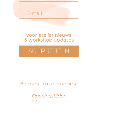
voor atelier nieuws
& workshop updates
SCHRIJF JE IN
Bezoek onze boetiek
​!
Openingstijden
Vrijdag t/m zondag
12 - 17 uur
Voorstraat 171
3311 EN Dordrecht