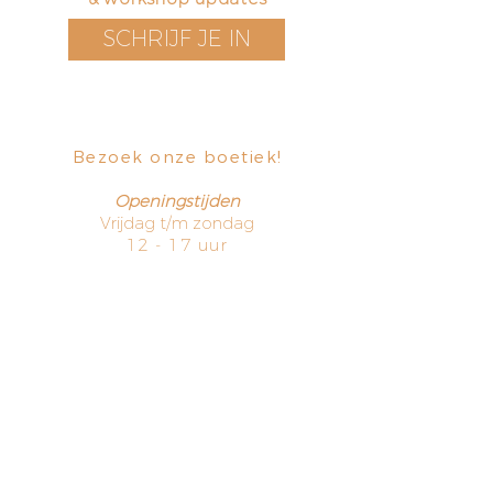
SCHRIJF JE IN
Bezoek onze boetiek
​!
Openingstijden
Vrijdag t/m zondag
12 - 17 uur
Voorstraat 171
3311 EN Dordrecht
The Netherlands
HOME
TERMS