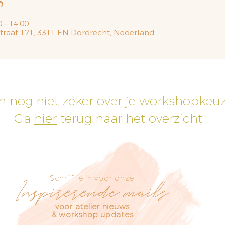
S
0 – 14:00
traat 171, 3311 EN Dordrecht, Nederland
h nog niet zeker over je workshopkeu
Ga
hier
terug naar het overzicht
Schrijf je in voor onze
Inspirerende mails
voor atelier nieuws
& workshop updates