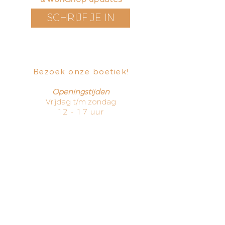
SCHRIJF JE IN
Bezoek onze boetiek
​!
Openingstijden
Vrijdag t/m zondag
12 - 17 uur
Voorstraat 171
3311 EN Dordrecht
The Netherlands
HOME
TERMS