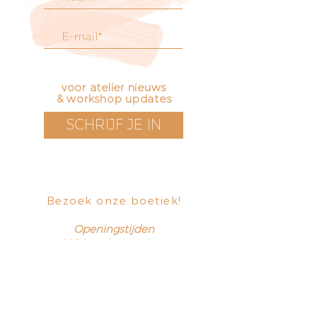
voor atelier nieuws
& workshop updates
SCHRIJF JE IN
Bezoek onze boetiek
​!
Openingstijden
Vrijdag t/m zondag
12 - 17 uur
Voorstraat 171
3311 EN Dordrecht