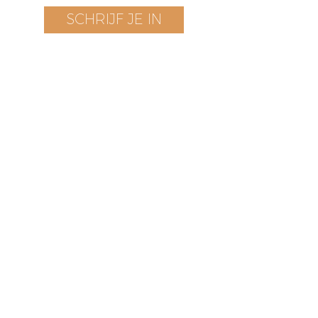
SCHRIJF JE IN
Bezoek onze boetiek
​!
Openingstijden
Vrijdag t/m zondag
12 - 17 uur
Voorstraat 171
3311 EN Dordrecht
The Netherlands
HOME
TERMS