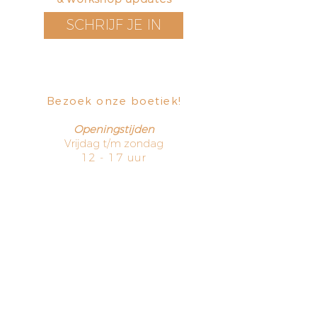
SCHRIJF JE IN
Bezoek onze boetiek
​!
Openingstijden
Vrijdag t/m zondag
12 - 17 uur
Voorstraat 171
3311 EN Dordrecht
The Netherlands
HOME
TERMS