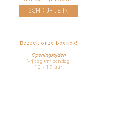
SCHRIJF JE IN
Bezoek onze boetiek
​!
Openingstijden
Vrijdag t/m zondag
12 - 17 uur
Voorstraat 171
3311 EN Dordrecht
The Netherlands
HOME
TERMS