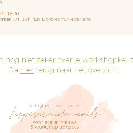
S
0 – 16:00
traat 171, 3311 EN Dordrecht, Nederland
h nog niet zeker over je workshopkeu
Ga
hier
terug naar het overzicht
Schrijf je in voor onze
Inspirerende mails
voor atelier nieuws
& workshop updates