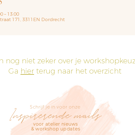
S
0 – 13:00
straat 171, 3311EN Dordrecht
h nog niet zeker over je workshopkeu
Ga
hier
terug naar het overzicht
Schrijf je in voor onze
Inspirerende mails
voor atelier nieuws
& workshop updates