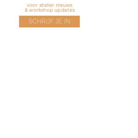
voor atelier nieuws
& workshop updates
SCHRIJF JE IN
Bezoek onze boetiek
​!
Openingstijden
Vrijdag t/m zondag
12 - 17 uur
Voorstraat 171
3311 EN Dordrecht
The Netherlands