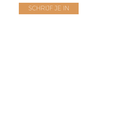
SCHRIJF JE IN
Bezoek onze boetiek
​!
Openingstijden
Vrijdag t/m zondag
12 - 17 uur
Voorstraat 171
3311 EN Dordrecht
The Netherlands
HOME
TERMS