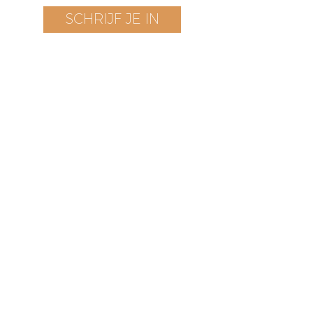
SCHRIJF JE IN
Bezoek onze boetiek
​!
Openingstijden
Vrijdag t/m zondag
12 - 17 uur
Voorstraat 171
3311 EN Dordrecht
The Netherlands
HOME
TERMS