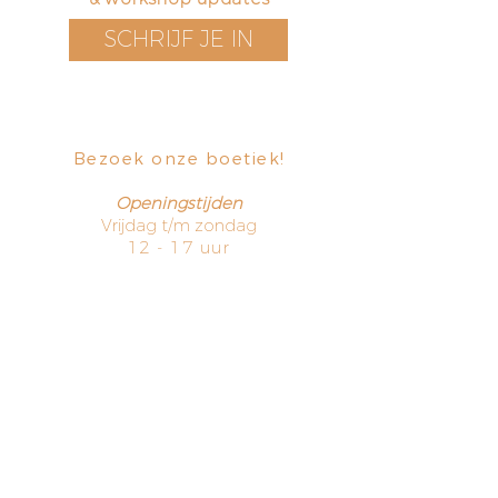
SCHRIJF JE IN
Bezoek onze boetiek
​!
Openingstijden
Vrijdag t/m zondag
12 - 17 uur
Voorstraat 171
3311 EN Dordrecht
The Netherlands
HOME
TERMS