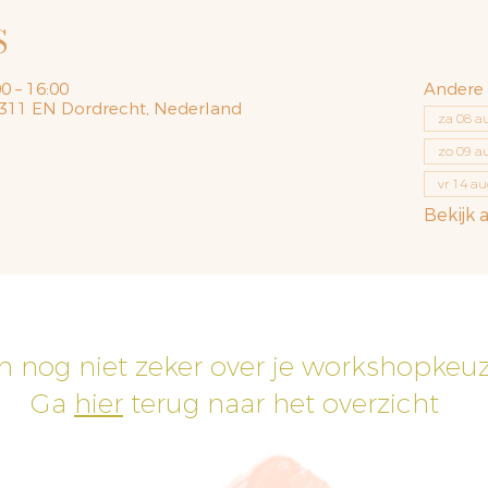
S
0 – 16:00
Andere
 3311 EN Dordrecht, Nederland
za 08 au
zo 09 au
vr 14 au
Bekijk 
h nog niet zeker over je workshopkeu
Ga
hier
terug naar het overzicht