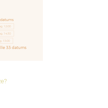
 datums
g, 12:00
g, 14:30
g, 13:00
alle 33 datums
ze?