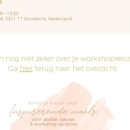
S
0 – 13:00
93, 3311 TT Dordrecht, Nederland
h nog niet zeker over je workshopkeu
Ga
hier
terug naar het overzicht
Schrijf je in voor onze
Inspirerende mails
voor atelier nieuws
& workshop updates