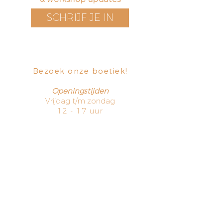
SCHRIJF JE IN
Bezoek onze boetiek
​!
Openingstijden
Vrijdag t/m zondag
12 - 17 uur
Voorstraat 171
3311 EN Dordrecht
The Netherlands
HOME
TERMS