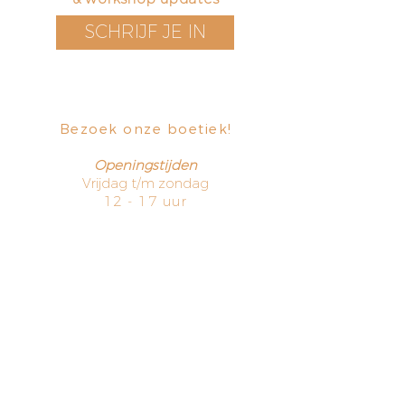
SCHRIJF JE IN
Bezoek onze boetiek
​!
Openingstijden
Vrijdag t/m zondag
12 - 17 uur
Voorstraat 171
3311 EN Dordrecht
The Netherlands
HOME
TERMS