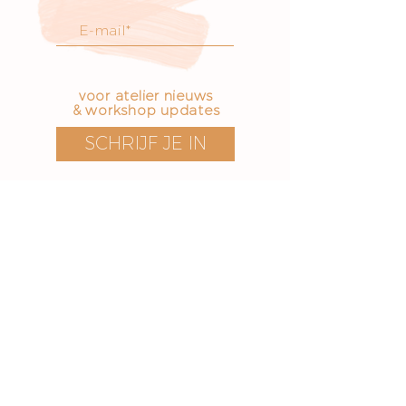
voor atelier nieuws
& workshop updates
SCHRIJF JE IN
Bezoek onze boetiek
​!
Openingstijden
Vrijdag t/m zondag
12 - 17 uur
Voorstraat 171
3311 EN Dordrecht
The Netherlands