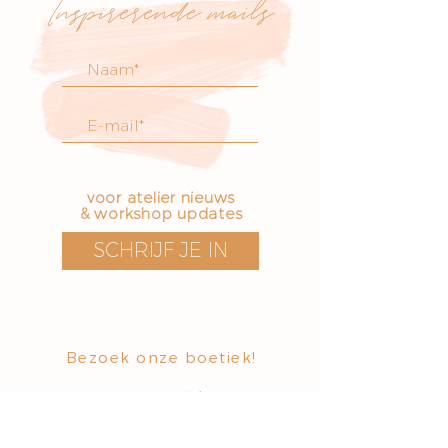
Inspirerende mails
voor atelier nieuws
& workshop updates
SCHRIJF JE IN
Bezoek onze boetiek
​!
Openingstijden
Vrijdag t/m zondag
12 - 17 uur