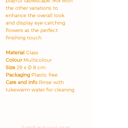
playful tablescape. Mix with
the other variations to
enhance the overall look
and display eye-catching
flowers as the perfect
finishing touch.
Material
Glass
Colour
Multicolour
Size
29 x Ø 8 cm
Packaging
Plastic free
Care and info
Rinse with
lukewarm water for cleaning
Schrijf je in voor onze