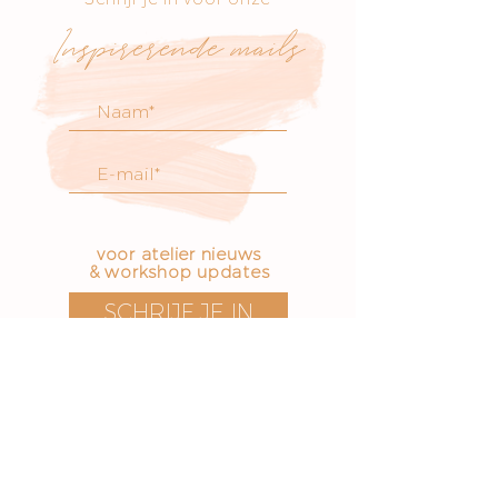
Inspirerende mails
voor atelier nieuws
& workshop updates
SCHRIJF JE IN
Bezoek onze boetiek
​!
Openingstijden